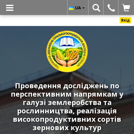
UA
Вхід
Черкаська
державна
сільськогосподарська
дослідна
станція
ННЦ
«ІЗ
Проведення досліджень по
НААН»
перспективним напрямкам у
-
Реалізація
галузі землеробства та
високоякісних
рослинництва, реалізація
і
високопродуктивних сортів
урожайних
зернових культур
сортів