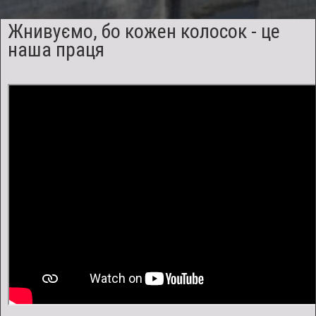
озимої
м'якої
Жнивуємо, бо кожен колосок - це
та
наша праця
твердої
пшениці,
озимого
і
ярого
ячменю,
кукурудзи,
гороху.