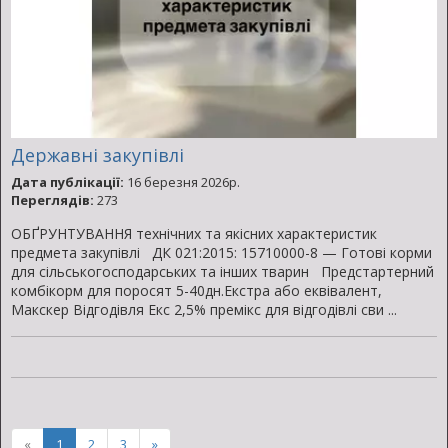
Державні закупівлі
Дата публікації:
16 березня 2026р.
Переглядів:
273
ОБҐРУНТУВАННЯ технічних та якісних характеристик
предмета закупівлі ДК 021:2015: 15710000-8 — Готові корми
для сільськогосподарських та інших тварин Предстартерний
комбікорм для поросят 5-40дн.Екстра або еквівалент,
Макскер Відгодівля Екс 2,5% премікс для відгодівлі сви ...
«
1
2
3
»