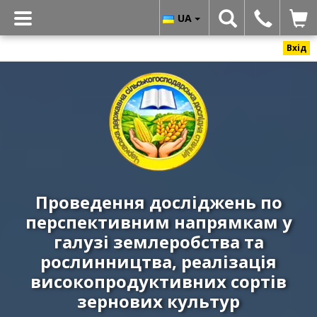
UA
Вхід
Черкаська
державна
сільськогосподарська
дослідна
станція
ННЦ
«ІЗ
Проведення досліджень по
НААН»
перспективним напрямкам у
-
Реалізація
галузі землеробства та
високоякісних
рослинництва, реалізація
і
високопродуктивних сортів
урожайних
зернових культур
сортів