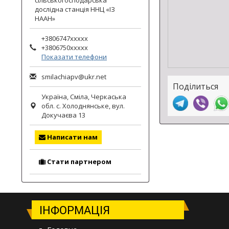
сільськогосподарська
гороху.
дослідна станція ННЦ «ІЗ
НААН»
+3806747xxxxx
+3806750xxxxx
Показати телефони
smilachiapv@ukr.net
Поділиться
Україна,
Сміла
,
Черкаська
обл.
с. Холоднянське, вул.
Докучаєва 13
Написати нам
Стати партнером
ІНФОРМАЦІЯ