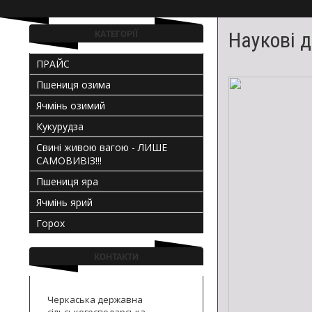
і
урожайних
КАТЕГОРІЇ
Наукові 
сортів
ПРАЙС
озимої
Пшениця озима
м'якої
Ячмінь озимий
та
Кукурудза
твердої
Свині живою вагою - ЛИШЕ
САМОВИВІЗ!!!
пшениці,
Пшениця яра
озимого
Ячмінь ярий
і
Горох
ярого
КОНТАКТИ
ячменю,
кукурудзи,
Черкаська державна