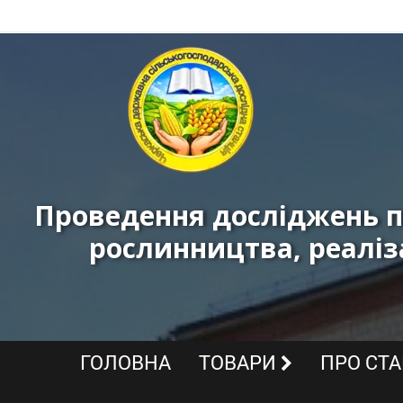
Черкаська
державна
сільськогосподарська
дослідна
станція
Проведення досліджень п
ННЦ
рослинництва, реаліз
«ІЗ
НААН»
-
Реалізація
ГОЛОВНА
ТОВАРИ
ПРО СТ
високоякісних