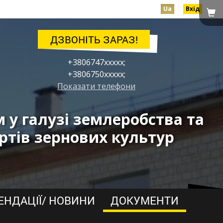
Ua
Вхід
ДЗВОНІТЬ ЗАРАЗ!
+3806747xxxxx;
+3806750xxxxx;
Показати телефони
у галузі землеробства та
ртів зернових культур
ЕНДАЦІЇ/ НОВИНИ
ДОКУМЕНТИ