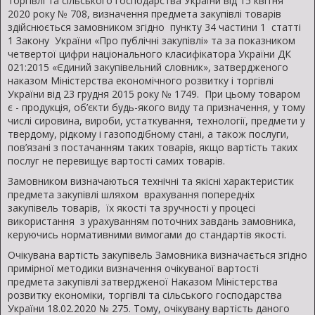
торгівлі та сільського господарства України від 15 квітня
2020 року № 708, визначення предмета закупівлі товарів
здійснюється замовником згідно пункту 34 частини 1 статті
1 Закону України «Про публічні закупівлі» та за показником
четвертої цифри національного класифікатора України ДК
021:2015 «Єдиний закупівельний словник», затвердженого
наказом Міністерства економічного розвитку і торгівлі
України від 23 грудня 2015 року № 1749. При цьому товаром
є - продукція, об’єкти будь-якого виду та призначення, у тому
числі сировина, вироби, устаткування, технології, предмети у
твердому, рідкому і газоподібному стані, а також послуги,
пов’язані з постачанням таких товарів, якщо вартість таких
послуг не перевищує вартості самих товарів.
Замовником визначаються технічні та якісні характеристик
предмета закупівлі шляхом врахування попередніх
закупівель товарів, їх якості та зручності у процесі
використання з урахуванням поточних завдань замовника,
керуючись нормативними вимогами до стандартів якості.
Очікувана вартість закупівель Замовника визначається згідно
примірної методики визначення очікуваної вартості
предмета закупівлі затвердженої Наказом Міністерства
розвитку економіки, торгівлі та сільського господарства
України 18.02.2020 № 275. Тому, очікувану вартість даного