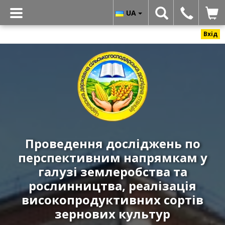
UA
Вхід
Черкаська
державна
сільськогосподарська
дослідна
станція
ННЦ
«ІЗ
Проведення досліджень по
НААН»
перспективним напрямкам у
-
Реалізація
галузі землеробства та
високоякісних
рослинництва, реалізація
і
високопродуктивних сортів
урожайних
зернових культур
сортів