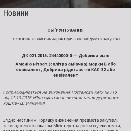
озимої
м'якої
Новини
та
твердої
ОБҐРУНТУВАННЯ
пшениці,
технічних та якісних характеристик предмета закупівлі
озимого
і
ярого
ДК 021:2015:
24440000-0 — Добрива різні
ячменю,
Амонію нітрат (селітра аміачна) марки Б
або
кукурудзи,
еквівалент, Добрива рідкі азотні КАС-32 або
еквівалент
гороху.
(
оприлюднюється на вико
нання
П
останови КМУ №
710
від
11.10.2016 «Про ефективне використання державних
коштів» (зі змінами))
Згідно частини 4 Порядку визначення предмета закупівлі,
затвердженого наказом Міністерства розвитку економіки,