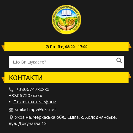
Пн- Пт, 08:00 - 17:00
КОНТАКТИ
+3806747xxxxx
+3806750xxxxx
Показати телефони
s
mil
ach
iap
v@u
kr.
net
Україна, Черкаська обл., Сміла, с. Холоднянське,
вул. Докучаєва 13