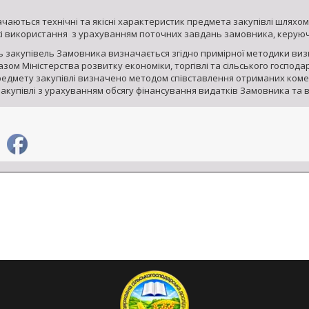
аються технічні та якісні характеристик предмета закупівлі шляхом 
сі використання з урахуванням поточних завдань замовника, керуюч
ь закупівель Замовника визначається згідно примірної методики виз
ом Міністерства розвитку економіки, торгівлі та сільського господарс
редмету закупівлі визначено методом співставлення отриманих комер
акупівлі з урахуванням обсягу фінансування видатків Замовника та