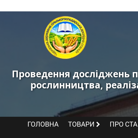
Черкаська
державна
сільськогосподарська
дослідна
станція
Проведення досліджень п
ННЦ
рослинництва, реаліз
«ІЗ
НААН»
-
Реалізація
ГОЛОВНА
ТОВАРИ
ПРО СТ
високоякісних