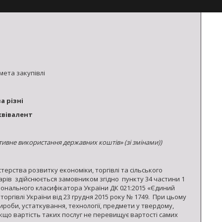
мета закупівлі
а різні
квівалент
тивне використання державних коштів» (зі змінами))
ерства розвитку економіки, торгівлі та сільського
варів здійснюється замовником згідно пункту 34 частини 1
ціонального класифікатора України ДК 021:2015 «Єдиний
оргівлі України від 23 грудня 2015 року № 1749. При цьому
вироби, устаткування, технології, предмети у твердому,
 якщо вартість таких послуг не перевищує вартості самих