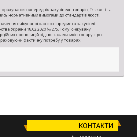
врахування попередніх закупівель товарів, їх якості та
ись нормативними вимогами до стандартів якості.
начення очікуваної вартості предмета закупівлі
тва України 18.02.2020 № 275. Тому, очікувану
ційних пропозицій від постачальників товару, що є
 враховуючи фактичну потребу у товарах.
КОНТАКТИ