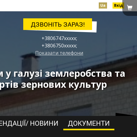
Ua
Вхід
ДЗВОНІТЬ ЗАРАЗ!
+3806747xxxxx;
+3806750xxxxx;
Показати телефони
у галузі землеробства та
ртів зернових культур
ЕНДАЦІЇ/ НОВИНИ
ДОКУМЕНТИ