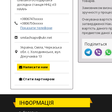
сільськогосподарська
товарів.
гороху.
дослідна станція ННЦ «ІЗ
Замовником визнач
НААН»
зручності у проце
+3806747xxxxx
Очікувана вартіст
+3806750xxxxx
затвердженої Наказ
Показати телефони
вартість даного п
предметом даної з
smilachiapv@ukr.net
Поділиться
Україна,
Сміла
,
Черкаська
обл.
с. Холоднянське, вул.
Докучаєва 13
Написати нам
Стати партнером
ІНФОРМАЦІЯ