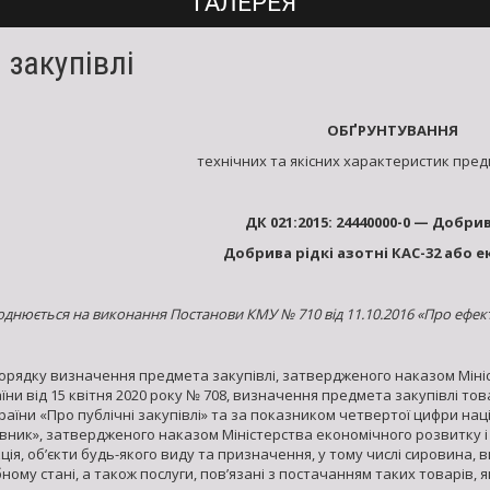
ГАЛЕРЕЯ
 закупівлі
ОБҐРУНТУВАННЯ
технічних та якісних характеристик пред
ДК 021:2015:
24440000-0 — Добрив
Добрива рідкі азотні КАС-32 або е
днюється на виконання
П
останови КМУ №
710 від
11.10.2016 «Про ефек
Порядку визначення предмета закупівлі, затвердженого наказом Мініст
їни від 15 квітня 2020 року № 708, визначення предмета закупівлі то
країни «Про публічні закупівлі» та за показником четвертої цифри на
вник», затвердженого наказом Міністерства економічного розвитку і т
ція, об’єкти будь-якого виду та призначення, у тому числі сировина, 
бному стані, а також послуги, пов’язані з постачанням таких товарів,