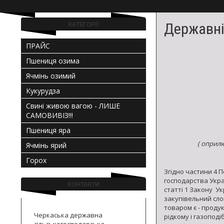
і
урожайних
КАТЕГОРІЇ
Державні
сортів
ПРАЙС
озимої
Пшениця озима
м'якої
Ячмінь озимий
та
Кукурудза
твердої
Свині живою вагою - ЛИШЕ
САМОВИВІЗ!!!
пшениці,
Пшениця яра
озимого
(
оприлю
Ячмінь ярий
і
Горох
Згідно частини 4 
ярого
господарства Укра
КОНТАКТИ
статті 1 Закону У
ячменю,
закупівельний сло
товаром є - продук
кукурудзи,
Черкаська державна
рідкому і газоподі