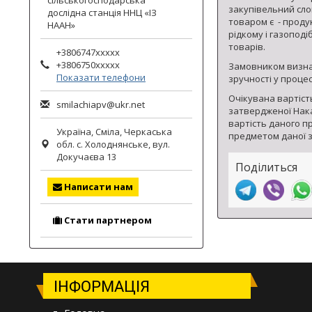
сільськогосподарська
гороху.
закупівельний сло
дослідна станція ННЦ «ІЗ
товаром є - продук
НААН»
рідкому і газоподі
товарів.
+3806747xxxxx
+3806750xxxxx
Замовником визнач
Показати телефони
зручності у проце
Очікувана вартіст
smilachiapv@ukr.net
затвердженої Наказ
вартість даного п
Україна,
Сміла
,
Черкаська
предметом даної з
обл.
с. Холоднянське, вул.
Докучаєва 13
Поділиться
Написати нам
Стати партнером
ІНФОРМАЦІЯ