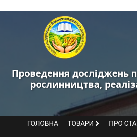
Черкаська
державна
сільськогосподарська
дослідна
станція
Проведення досліджень п
ННЦ
рослинництва, реаліз
«ІЗ
НААН»
-
Реалізація
ГОЛОВНА
ТОВАРИ
ПРО СТ
високоякісних