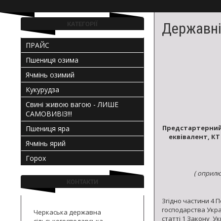
і
урожайних
КАТЕГОРІЇ
Державні
сортів
ПРАЙС
озимої
Пшениця озима
м'якої
Ячмінь озимий
та
Кукурудза
твердої
Свині живою вагою - ЛИШЕ
САМОВИВІЗ!!!
пшениці,
Предстартерни
Пшениця яра
еквівалент,
КТ
озимого
Ячмінь ярий
і
Горох
ярого
(
оприлюд
КОНТАКТИ
ячменю,
Згідно частини 4 
кукурудзи,
господарства Укра
Черкаська державна
статті 1 Закону У