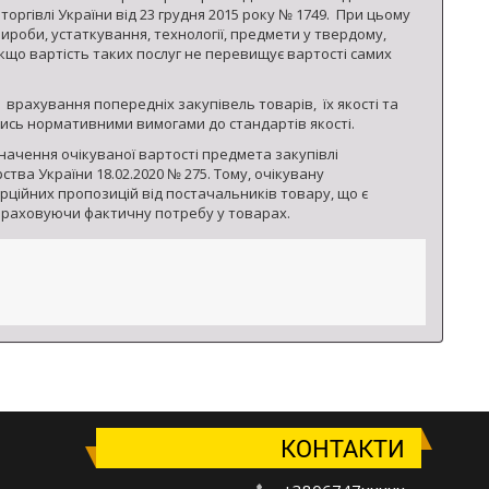
оргівлі України від 23 грудня 2015 року № 1749. При цьому
вироби, устаткування, технології, предмети у твердому,
 якщо вартість таких послуг не перевищує вартості самих
врахування попередніх закупівель товарів, їх якості та
ись нормативними вимогами до стандартів якості.
начення очікуваної вартості предмета закупівлі
тва України 18.02.2020 № 275. Тому, очікувану
ційних пропозицій від постачальників товару, що є
 враховуючи фактичну потребу у товарах.
КОНТАКТИ