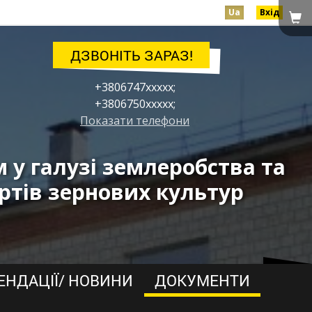
Ua
Вхід
ДЗВОНІТЬ ЗАРАЗ!
+3806747xxxxx;
+3806750xxxxx;
Показати телефони
у галузі землеробства та
ртів зернових культур
ЕНДАЦІЇ/ НОВИНИ
ДОКУМЕНТИ