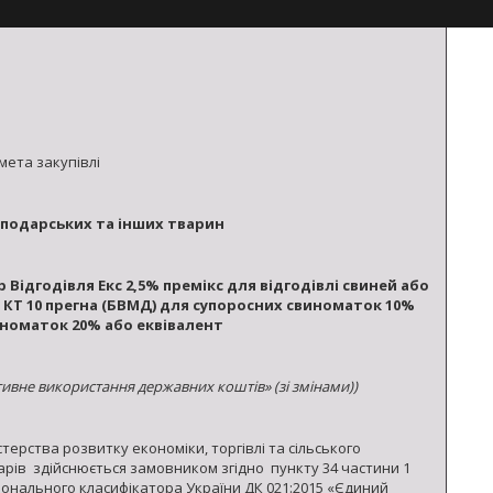
мета закупівлі
осподарських та інших тварин
р
Відгодівля Екс 2,5%
премікс
для відгодівлі свиней або
КТ 10
прегна
(БВМД) для
супоросних
свиноматок 10%
иноматок 20%
або еквівалент
ивне використання державних коштів» (зі змінами))
ерства розвитку економіки, торгівлі та сільського
варів здійснюється замовником згідно пункту 34 частини 1
ціонального класифікатора України ДК 021:2015 «Єдиний