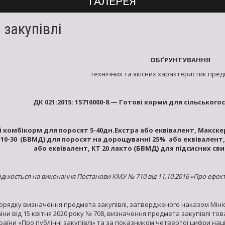
ГАЛЕРЕЯ
 закупівлі
ОБҐРУНТУВАННЯ
технічних та якісних характеристик пред
ДК 021:2015:
15710000-8 — Готові корми для сільськог
й
комбікорм для поросят 5-40дн.Екстра або еквівалент,
Макске
 10-30 (БВМД) для поросят на дорощуванні 25% або еквівалент,
або еквівалент,
КТ 20
лакто
(БВМД) для підсисних св
нюється на виконання Постанови КМУ № 710 від 11.10.2016 «Про ефект
Порядку визначення предмета закупівлі, затвердженого наказом Мініст
їни від 15 квітня 2020 року № 708, визначення предмета закупівлі то
країни «Про публічні закупівлі» та за показником четвертої цифри на