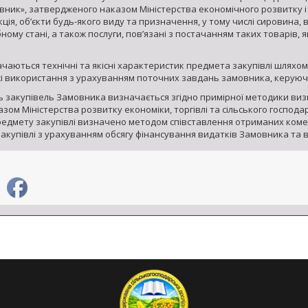
вник», затвердженого наказом Міністерства економічного розвитку і т
ція, об’єкти будь-якого виду та призначення, у тому числі сировина, 
бному стані, а також послуги, пов’язані з постачанням таких товарів,
аються технічні та якісні характеристик предмета закупівлі шляхом 
сі використання з урахуванням поточних завдань замовника, керуюч
ь закупівель Замовника визначається згідно примірної методики виз
ом Міністерства розвитку економіки, торгівлі та сільського господарс
редмету закупівлі визначено методом співставлення отриманих комер
акупівлі з урахуванням обсягу фінансування видатків Замовника та