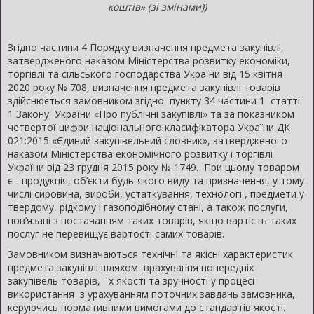
коштів» (зі змінами))
Згідно частини 4 Порядку визначення предмета закупівлі,
затвердженого наказом Міністерства розвитку економіки,
торгівлі та сільського господарства України від 15 квітня
2020 року № 708, визначення предмета закупівлі товарів
здійснюється замовником згідно пункту 34 частини 1 статті
1 Закону України «Про публічні закупівлі» та за показником
четвертої цифри національного класифікатора України ДК
021:2015 «Єдиний закупівельний словник», затвердженого
наказом Міністерства економічного розвитку і торгівлі
України від 23 грудня 2015 року № 1749. При цьому товаром
є - продукція, об’єкти будь-якого виду та призначення, у тому
числі сировина, вироби, устаткування, технології, предмети у
твердому, рідкому і газоподібному стані, а також послуги,
пов’язані з постачанням таких товарів, якщо вартість таких
послуг не перевищує вартості самих товарів.
Замовником визначаються технічні та якісні характеристик
предмета закупівлі шляхом врахування попередніх
закупівель товарів, їх якості та зручності у процесі
використання з урахуванням поточних завдань замовника,
керуючись нормативними вимогами до стандартів якості.