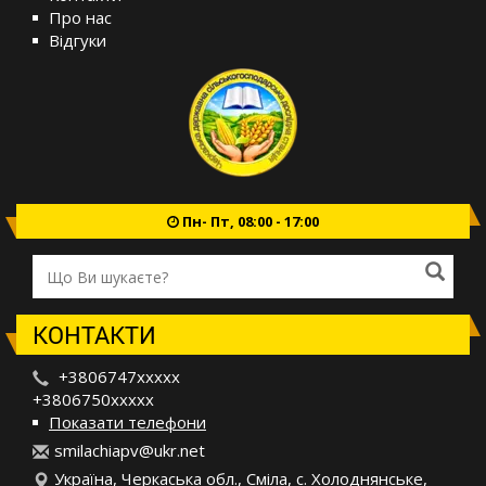
Про нас
Відгуки
Пн- Пт, 08:00 - 17:00
КОНТАКТИ
+3806747xxxxx
+3806750xxxxx
Показати телефони
s
mil
ach
iap
v@u
kr.
net
Україна, Черкаська обл., Сміла, с. Холоднянське,