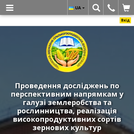
UA
Вхід
Черкаська
державна
сільськогосподарська
дослідна
станція
ННЦ
«ІЗ
Проведення досліджень по
НААН»
перспективним напрямкам у
-
Реалізація
галузі землеробства та
високоякісних
рослинництва, реалізація
і
високопродуктивних сортів
урожайних
зернових культур
сортів