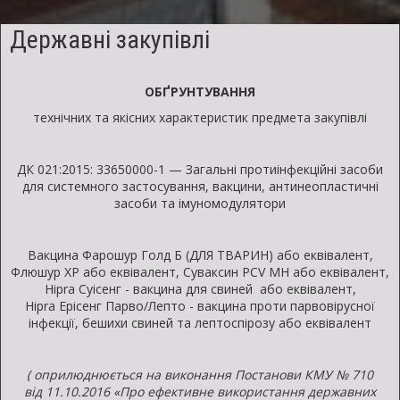
озимої
м'якої
Державні закупівлі
та
твердої
ОБҐРУНТУВАННЯ
пшениці,
технічних та якісних характеристик предмета закупівлі
озимого
і
ярого
ДК 021:2015: 33650000-1 — Загальні протиінфекційні засоби
для системного застосування, вакцини, антинеопластичні
ячменю,
засоби та імуномодулятори
кукурудзи,
гороху.
Вакцина Фарошур Голд Б (ДЛЯ ТВАРИН) або еквівалент,
Флюшур XP або еквівалент, Суваксин PCV MH або еквівалент,
Hipra Суісенг - вакцина для свиней або еквівалент,
Hipra Ерісенг Парво/Лепто - вакцина проти парвовірусної
інфекції, бешихи свиней та лептоспірозу або еквівалент
(
оприлюднюється на виконання
П
останови КМУ №
710
від
11.10.2016 «Про ефективне використання державних