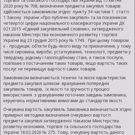
торгівлі та сільського господарства України від 15 квітня
2020 року № 708, визначення предмета закупівлі товарів
здійснюється замовником згідно пункту 34 частини 1 статті
1 Закону України «Про публічні закупівлі» та за показником
четвертої цифри національного класифікатора України ДК
021:2015 «Єдиний закупівельний словник», затвердженого
наказом Міністерства економічного розвитку і торгівлі
України від 23 грудня 2015 року № 1749. При цьому товаром
є - продукція, об’єкти будь-якого виду та призначення, у тому
числі сировина, вироби, устаткування, технології, предмети у
твердому, рідкому і газоподібному стані, а також послуги,
пов’язані з постачанням таких товарів, якщо вартість таких
послуг не перевищує вартості самих товарів.
Замовником визначаються технічні та якісні характеристик
предмета закупівлі шляхом врахування попередніх
закупівель товарів, їх якості та зручності у процесі
використання з урахуванням поточних завдань замовника,
керуючись нормативними вимогами до стандартів якості.
Очікувана вартість закупівель Замовника визначається згідно
примірної методики визначення очікуваної вартості
предмета закупівлі затвердженої Наказом Міністерства
розвитку економіки, торгівлі та сільського господарства
України 18.02.2020 № 275. Тому, очікувану вартість даного