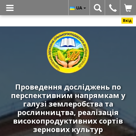
UA
Вхід
Черкаська
державна
сільськогосподарська
дослідна
станція
ННЦ
«ІЗ
Проведення досліджень по
НААН»
перспективним напрямкам у
-
Реалізація
галузі землеробства та
високоякісних
рослинництва, реалізація
і
високопродуктивних сортів
урожайних
зернових культур
сортів