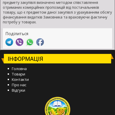
предмету закупівлі визначено методом співставлення
отриманих комерційних пропозицій від постачальників
товару, що є предметом даної закупівлі з урахуванням обсягу
фінансування видатків Замовника та враховуючи фактичну
потребу у товарах.
Поділиться
ІНФОРМАЦІЯ
Головна
Товари
Контакти
Про нас
Відгуки