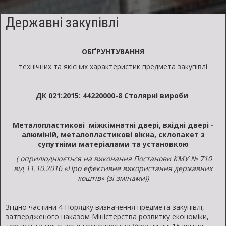
озимої
м'якої
Державні закупівлі
та
твердої
ОБҐРУНТУВАННЯ
пшениці,
технічних та якісних характеристик предмета закупівлі
озимого
і
ярого
ДК 021:2015:
44220000-8 Столярні вироби
ячменю,
кукурудзи,
Металопластикові міжкімнатні двері, вхідні двері -
гороху.
алюміній, металопластикові вікна, склопакет з
супутніми матеріалами та установкою
(
оприлюднюється на виконання
П
останови КМУ №
710
від
11.10.2016 «Про ефективне використання державних
коштів» (зі змінами))
Згідно частини 4 Порядку визначення предмета закупівлі,
затвердженого наказом Міністерства розвитку економіки,