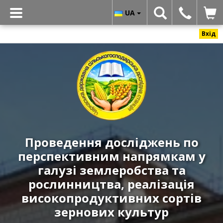
UA
Вхід
Черкаська
державна
сільськогосподарська
дослідна
станція
ННЦ
«ІЗ
Проведення досліджень по
НААН»
перспективним напрямкам у
-
Реалізація
галузі землеробства та
високоякісних
рослинництва, реалізація
і
високопродуктивних сортів
урожайних
зернових культур
сортів