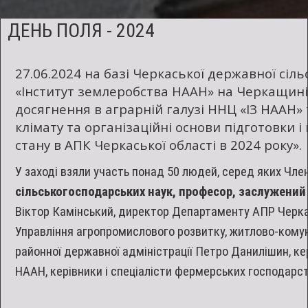
озимої
м'якої
ДЕНЬ ПОЛЯ - 2024
та
твердої
27.06.2024 на базі Черкаської державної сіл
пшениці,
«Інститут землеробства НААН» на Черкащині
озимого
досягнення в аграрній галузі ННЦ «ІЗ НААН» 
і
клімату та організаційні основи підготовки 
ярого
стану в АПК Черкаської області в 2024 року».
ячменю,
кукурудзи,
У заході взяли участь понад 50 людей, серед яких Член
гороху.
сільськогосподарських наук, професор, заслужений 
Віктор Камінський, директор Департаменту АПР Черка
Управління агропромислового розвитку, житлово-комун
районної державної адміністрації Петро Данилішин, ке
НААН, керівники і спеціалісти фермерських господарс